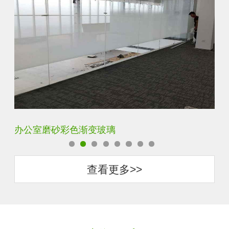
钢化长虹压花隔断渐变隔断装饰玻璃
隐
查看更多>>