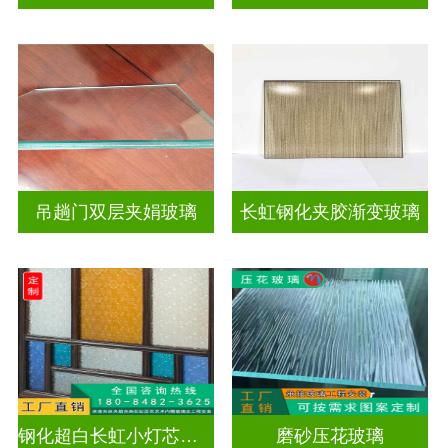
吊趟门双层夹娟玻璃
长虹钢化夹胶渐变玻璃
钢化超白长虹小灯芯双面压花玻璃
磨砂压花玻璃