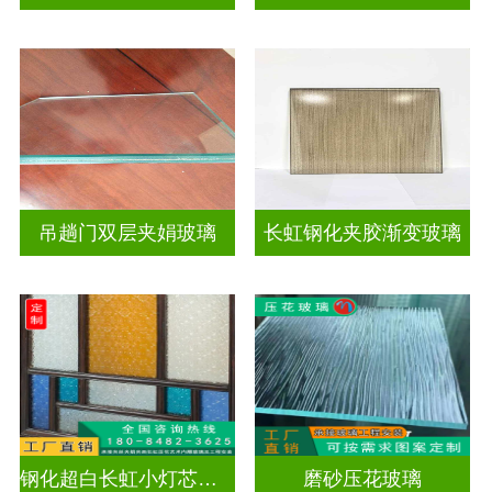
吊趟门双层夹娟玻璃
长虹钢化夹胶渐变玻璃
钢化超白长虹小灯芯双面压花玻璃
磨砂压花玻璃