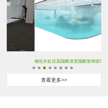
钢化长虹压花隔断渐变隔断装饰玻璃
隐
查看更多>>