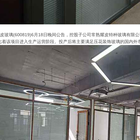
皮玻璃(600819)6月18日晚间公告，控股子公司常熟耀皮特种玻璃有
志着该项目进入生产运营阶段。投产后将主要满足压花装饰玻璃的国内外