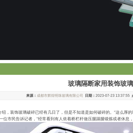
玻璃隔断家用装饰玻
来源：
成都市辉煌明珠玻璃有限公司
日期：
2023-07-23 13:37:55
介绍，装饰玻璃破碎已经有几日了，但是不知道是如何破碎的。“这么厚
”一位市民告诉记者，“经常看到有人依着桥栏杆做压腿踢腿锻炼或者休息，