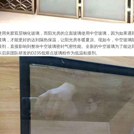
使用夹胶双层钢化玻璃，而阳光房的立面玻璃使用中空玻璃，因为如果遇
玻璃，才能更好的达到隔热保温，让阳光房冬暖夏凉。现如今，中空玻璃
接剂，直接影响到整块中空玻璃密封气密性能。全新的中空玻璃为了能达
启辰团队研发的D235低熔点玻璃粉作为低温粘接剂。