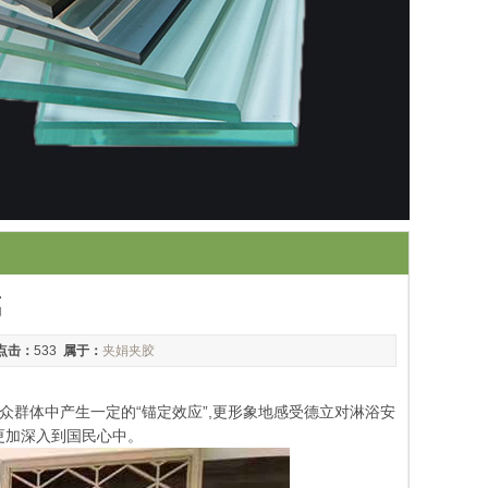
璃
点击：
533
属于：
夹娟夹胶
众群体中产生一定的“锚定效应”,更形象地感受德立对淋浴安
更加深入到国民心中。