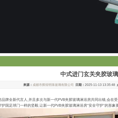
中式进门玄关夹胶玻
来源：
成都市辉煌明珠玻璃有限公司
日期：
2025-11-13 13:35:48
品牌全新代言人,并且多次与新一代PVB夹胶玻璃淋浴房共同出镜,会在受
护国足球门一样的坚毅,让新一代PVB夹胶玻璃淋浴房“安全守护”的形象