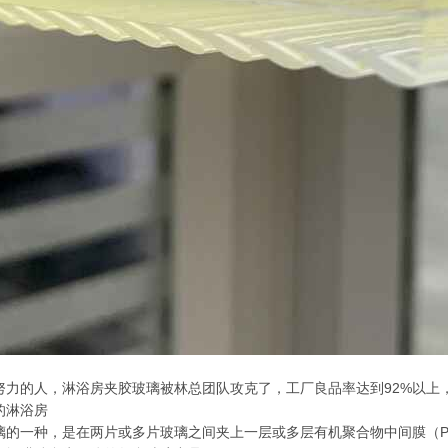
努力的人，淋浴房夹胶玻璃被林总团队攻克了，工厂良品率达到92%以上
的淋浴房
璃的一种，是在两片或多片玻璃之间夹上一层或多层有机聚合物中间膜（P